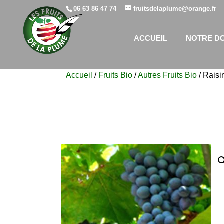
06 63 86 47 74
fruitsdelaplume@orange.fr
ACCUEIL
NOTRE D
Accueil
/
Fruits Bio
/
Autres Fruits Bio
/ Raisi