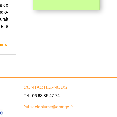
nt de
rdio
-
urait
de la
oins
CONTACTEZ-NOUS
Tel : 06 63 86 47 74
fruitsdelaplume@orange.fr