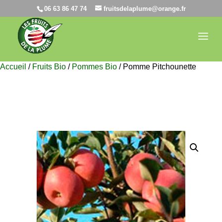
06 63 86 47 74
fruitsdelaplume@orange.fr
Accueil
/
Fruits Bio
/
Pommes Bio
/ Pomme Pitchounette