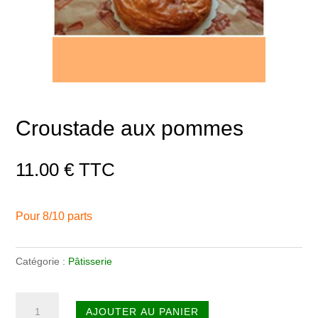
Croustade aux pommes
11.00
€
TTC
Pour 8/10 parts
Catégorie :
Pâtisserie
quantité
AJOUTER AU PANIER