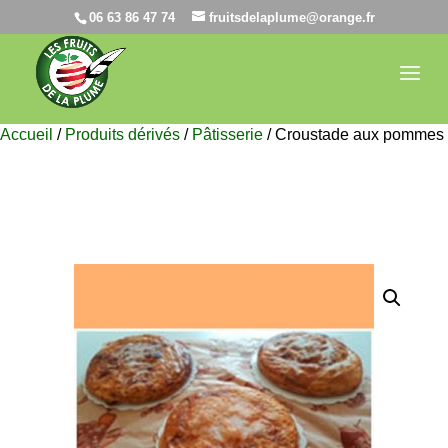
06 63 86 47 74
fruitsdelaplume@orange.fr
Accueil
/
Produits dérivés
/
Pâtisserie
/ Croustade aux pommes