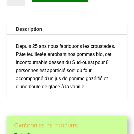
de
Croustade
aux
pommes
Description
Depuis 25 ans nous fabriquons les croustades.
Pâte feuilletée enrobant nos pommes bio, cet
incontournable dessert du Sud-ouest pour 8
personnes est apprécié sorti du four
accompagné d'un jus de pomme gazéifié et
d'une boule de glace à la vanille.
Catégories de produits